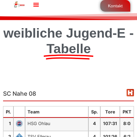
Kontakt
weibliche Jugend-E -
Tabelle
SC Nahe 08
Pl.
Team
Sp.
Tore
PKT
1
HSG Ohlau
4
107
:
31
8:0
2
TSV Ellerau
4
101
:
26
6:2