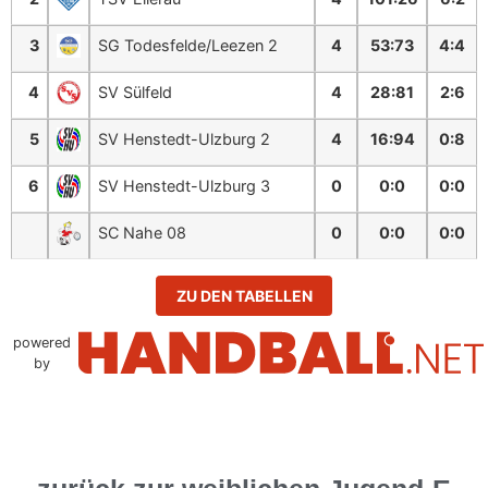
3
SG Todesfelde/Leezen 2
4
53
:
73
4:4
4
SV Sülfeld
4
28
:
81
2:6
5
SV Henstedt-Ulzburg 2
4
16
:
94
0:8
6
SV Henstedt-Ulzburg 3
0
0
:
0
0:0
SC Nahe 08
0
0
:
0
0:0
ZU DEN TABELLEN
powered
by